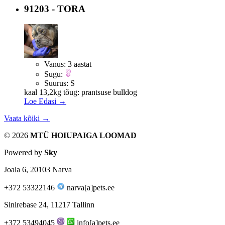
91203 - TORA
Vanus:
3 aastat
Sugu:
Suurus:
S
kaal 13,2kg tõug: prantsuse bulldog
Loe Edasi →
Vaata kõiki →
© 2026
MTÜ HOIUPAIGA LOOMAD
Powered by
Sky
Joala 6, 20103 Narva
+372 53322146
narva[a]pets.ee
Sinirebase 24, 11217 Tallinn
+372 53494045
info[a]pets.ee