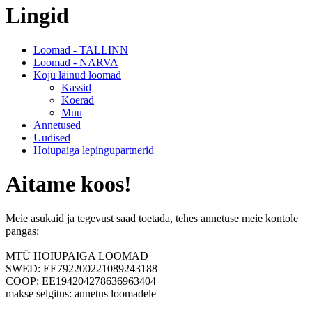
Lingid
Loomad - TALLINN
Loomad - NARVA
Koju läinud loomad
Kassid
Koerad
Muu
Annetused
Uudised
Hoiupaiga lepingupartnerid
Aitame koos!
Meie asukaid ja tegevust saad toetada, tehes annetuse meie kontole
pangas:
MTÜ HOIUPAIGA LOOMAD
SWED: EE792200221089243188
COOP: EE194204278636963404
makse selgitus: annetus loomadele