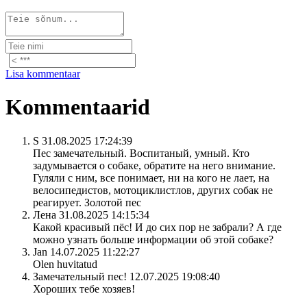
Lisa kommentaar
Kommentaarid
S
31.08.2025 17:24:39
Пес замечательный. Воспитаный, умный. Кто
задумывается о собаке, обратите на него внимание.
Гуляли с ним, все понимает, ни на кого не лает, на
велосипедистов, мотоциклистлов, других собак не
реагирует. Золотой пес
Лена
31.08.2025 14:15:34
Какой красивый пёс! И до сих пор не забрали? А где
можно узнать больше информации об этой собаке?
Jan
14.07.2025 11:22:27
Olen huvitatud
Замечательный пес!
12.07.2025 19:08:40
Хороших тебе хозяев!