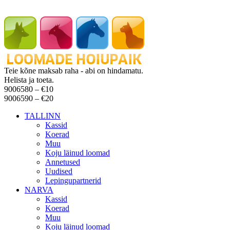
Teie kõne maksab raha - abi on hindamatu.
Helista ja toeta.
9006580 –
€10
9006590 –
€20
TALLINN
Kassid
Koerad
Muu
Koju läinud loomad
Annetused
Uudised
Lepingupartnerid
NARVA
Kassid
Koerad
Muu
Koju läinud loomad