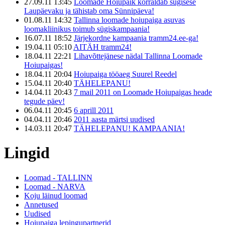
27.09.11 13:45
Loomade Hoiupaik korraldab sügisese
Laupäevaku ja tähistab oma Sünnipäeva!
01.08.11 14:32
Tallinna loomade hoiupaiga asuvas
loomakliinikus toimub sügiskampaania!
16.07.11 18:52
Järjekordne kampaania tramm24.ee-ga!
19.04.11 05:10
AITÄH tramm24!
18.04.11 22:21
Lihavõttejänese nädal Tallinna Loomade
Hoiupaigas!
18.04.11 20:04
Hoiupaiga tööaeg Suurel Reedel
15.04.11 20:40
TÄHELEPANU!
14.04.11 20:43
7 mail 2011 on Loomade Hoiupaigas heade
tegude päev!
06.04.11 20:45
6 aprill 2011
04.04.11 20:46
2011 aasta märtsi uudised
14.03.11 20:47
TÄHELEPANU! KAMPAANIA!
Lingid
Loomad - TALLINN
Loomad - NARVA
Koju läinud loomad
Annetused
Uudised
Hoiupaiga lepingupartnerid