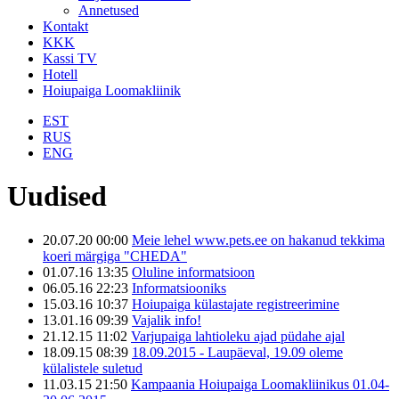
Annetused
Kontakt
KKK
Kassi TV
Hotell
Hoiupaiga Loomakliinik
EST
RUS
ENG
Uudised
20.07.20 00:00
Meie lehel www.pets.ee on hakanud tekkima
koeri märgiga "CHEDA"
01.07.16 13:35
Oluline informatsioon
06.05.16 22:23
Informatsiooniks
15.03.16 10:37
Hoiupaiga külastajate registreerimine
13.01.16 09:39
Vajalik info!
21.12.15 11:02
Varjupaiga lahtioleku ajad püdahe ajal
18.09.15 08:39
18.09.2015 - Laupäeval, 19.09 oleme
külalistele suletud
11.03.15 21:50
Kampaania Hoiupaiga Loomakliinikus 01.04-