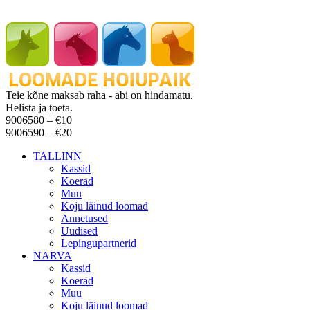
Teie kõne maksab raha - abi on hindamatu.
Helista ja toeta.
9006580 –
€10
9006590 –
€20
TALLINN
Kassid
Koerad
Muu
Koju läinud loomad
Annetused
Uudised
Lepingupartnerid
NARVA
Kassid
Koerad
Muu
Koju läinud loomad