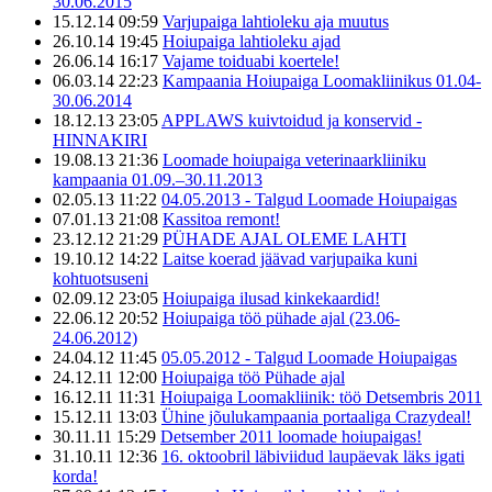
30.06.2015
15.12.14 09:59
Varjupaiga lahtioleku aja muutus
26.10.14 19:45
Hoiupaiga lahtioleku ajad
26.06.14 16:17
Vajame toiduabi koertele!
06.03.14 22:23
Kampaania Hoiupaiga Loomakliinikus 01.04-
30.06.2014
18.12.13 23:05
APPLAWS kuivtoidud ja konservid -
HINNAKIRI
19.08.13 21:36
Loomade hoiupaiga veterinaarkliiniku
kampaania 01.09.–30.11.2013
02.05.13 11:22
04.05.2013 - Talgud Loomade Hoiupaigas
07.01.13 21:08
Kassitoa remont!
23.12.12 21:29
PÜHADE AJAL OLEME LAHTI
19.10.12 14:22
Laitse koerad jäävad varjupaika kuni
kohtuotsuseni
02.09.12 23:05
Hoiupaiga ilusad kinkekaardid!
22.06.12 20:52
Hoiupaiga töö pühade ajal (23.06-
24.06.2012)
24.04.12 11:45
05.05.2012 - Talgud Loomade Hoiupaigas
24.12.11 12:00
Hoiupaiga töö Pühade ajal
16.12.11 11:31
Hoiupaiga Loomakliinik: töö Detsembris 2011
15.12.11 13:03
Ühine jõulukampaania portaaliga Crazydeal!
30.11.11 15:29
Detsember 2011 loomade hoiupaigas!
31.10.11 12:36
16. oktoobril läbiviidud laupäevak läks igati
korda!