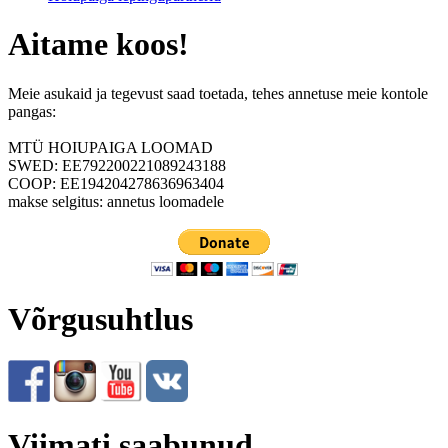
Aitame koos!
Meie asukaid ja tegevust saad toetada, tehes annetuse meie kontole
pangas:
MTÜ HOIUPAIGA LOOMAD
SWED: EE792200221089243188
COOP: EE194204278636963404
makse selgitus: annetus loomadele
Võrgusuhtlus
Viimati saabunud